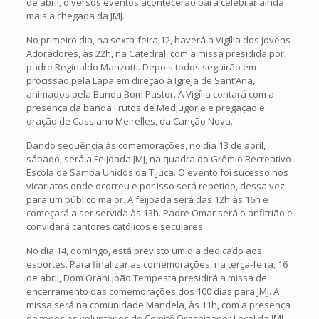
de abril, diversos eventos acontecerão para celebrar ainda
mais a chegada da JMJ.
No primeiro dia, na sexta-feira,12, haverá a Vigília dos Jovens
Adoradores, às 22h, na Catedral, com a missa presidida por
padre Reginaldo Manzotti. Depois todos seguirão em
procissão pela Lapa em direção à Igreja de Sant’Ana,
animados pela Banda Bom Pastor. A Vigília contará com a
presença da banda Frutos de Medjugorje e pregação e
oração de Cassiano Meirelles, da Canção Nova.
Dando sequência às comemorações, no dia 13 de abril,
sábado, será a Feijoada JMJ, na quadra do Grêmio Recreativo
Escola de Samba Unidos da Tijuca. O evento foi sucesso nos
vicariatos onde ocorreu e por isso será repetido, dessa vez
para um público maior. A feijoada será das 12h às 16h e
começará a ser servida às 13h. Padre Omar será o anfitrião e
convidará cantores católicos e seculares.
No dia 14, domingo, está previsto um dia dedicado aos
esportes. Para finalizar as comemorações, na terça-feira, 16
de abril, Dom Orani João Tempesta presidirá a missa de
encerramento das comemorações dos 100 dias para JMJ. A
missa será na comunidade Mandela, às 11h, com a presença
de todos os voluntários do Comitê Organizador Local da JMJ