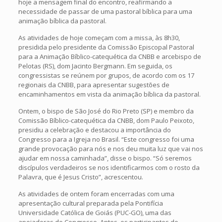
hoje a mensagem final do encontro, reafirmando a
necessidade de passar de uma pastoral bíblica para uma
animação bíblica da pastoral.
As atividades de hoje começam com a missa, às 8h30,
presidida pelo presidente da Comissão Episcopal Pastoral
para a Animação Bíblico-catequética da CNBB e arcebispo de
Pelotas (RS), dom Jacinto Bergmann. Em seguida, os
congressistas se reúnem por grupos, de acordo com os 17
regionais da CNBB, para apresentar sugestões de
encaminhamentos em vista da animação bíblica da pastoral.
Ontem, o bispo de São José do Rio Preto (SP) e membro da
Comissão Bíblico-catequética da CNBB, dom Paulo Peixoto,
presidiu a celebração e destacou a importância do
Congresso para a Igreja no Brasil. “Este congresso foi uma
grande provocação para nós e nos deu muita luz que vai nos
ajudar em nossa caminhada”, disse o bispo. “Só seremos
discípulos verdadeiros se nos identificarmos com o rosto da
Palavra, que é Jesus Cristo”, acrescentou.
As atividades de ontem foram encerradas com uma
apresentação cultural preparada pela Pontifícia
Universidade Católica de Goiás (PUC-GO), uma das