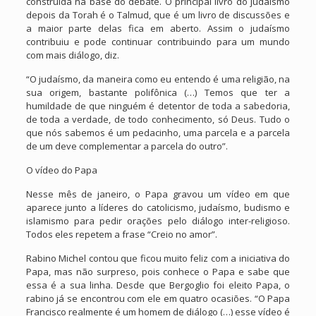
construída na base do debate. O principal livro do judaísmo
depois da Torah é o Talmud, que é um livro de discussões e
a maior parte delas fica em aberto. Assim o judaísmo
contribuiu e pode continuar contribuindo para um mundo
com mais diálogo, diz.
“O judaísmo, da maneira como eu entendo é uma religião, na
sua origem, bastante polifônica (…) Temos que ter a
humildade de que ninguém é detentor de toda a sabedoria,
de toda a verdade, de todo conhecimento, só Deus. Tudo o
que nós sabemos é um pedacinho, uma parcela e a parcela
de um deve complementar a parcela do outro”.
O vídeo do Papa
Nesse mês de janeiro, o Papa gravou um vídeo em que
aparece junto a líderes do catolicismo, judaísmo, budismo e
islamismo para pedir orações pelo diálogo inter-religioso.
Todos eles repetem a frase “Creio no amor”.
Rabino Michel contou que ficou muito feliz com a iniciativa do
Papa, mas não surpreso, pois conhece o Papa e sabe que
essa é a sua linha. Desde que Bergoglio foi eleito Papa, o
rabino já se encontrou com ele em quatro ocasiões. “O Papa
Francisco realmente é um homem de diálogo (…) esse vídeo é