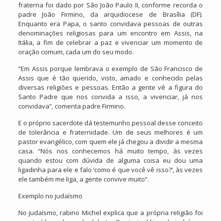
fraterna foi dado por São João Paulo II, conforme recorda o
padre João Firmino, da arquidiocese de Brasília (DF).
Enquanto era Papa, o santo convidava pessoas de outras
denominações religiosas para um encontro em Assis, na
Itália, a fim de celebrar a paz e vivenciar um momento de
oração comum, cada um do seu modo.
“Em Assis porque lembrava o exemplo de São Francisco de
Assis que é tão querido, visto, amado e conhecido pelas
diversas religiões e pessoas. Então a gente vê a figura do
Santo Padre que nos convida a isso, a vivenciar, já nos
convidava”, comenta padre Firmino.
E o próprio sacerdote dá testemunho pessoal desse conceito
de tolerância e fraternidade. Um de seus melhores é um
pastor evangélico, com quem ele já chegou a dividir a mesma
casa. “Nós nos conhecemos há muito tempo, às vezes
quando estou com dúvida de alguma coisa eu dou uma
ligadinha para ele e falo ‘como é que você vê isso?’, às vezes
ele também me liga, a gente convive muito”.
Exemplo no judaísmo
No judaísmo, rabino Michel explica que a própria religião foi