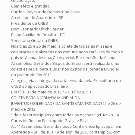
colaboração.
Com afeto e gratidão,
Cardeal Raymundo Damasceno Assis
Arcebispo de Aparecida – SP
Presidente da CNBB
Dom Leonardo Ulrich Steiner
Bispo Auxiliar de Brasília – DF
Secretário Geral da CNBB
Nos dias 25 e 26 de maio, a coleta de todas as missas e
celebrações realizadas nas comunidades católicas de todo o
país terá uma destinação especial. Por decisão da última
Assembleia Geral dos Bispos do Brasil, será realizada uma
coleta especial para ajudar nos custos da Jornada Mundial
da Juventude Rio 2013.
A seguir, leia a íntegra da carta enviada pela Presidência da
CNBB ao episcopado brasileiro:
Brasília, 03 de maio de 2013P – C. Nº 0228/13
COLETA PARA A JORNADA MUNDIAL DA
JUVENTUDESOLENIDADE DA SANTÍSSIMA TRINDADE25 e 26 de
maio de 2013
“Ide e fazei discípulos entre todas as nações!” (cf. Mt 28,19)
Caros irmãos no Episcopado,Graça e Paz!
A 51ª Assembleia Geral da nossa Conferência Episcopal, em
Aparecida – SP, de 10 a 19 de abril de 2013 contemplou, com