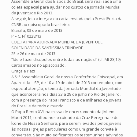
Assembleia Geral dos Bispos do Brasil, será realizada uma
coleta especial para ajudar nos custos da Jornada Mundial
da Juventude Rio 2013.
A seguir, leia a íntegra da carta enviada pela Presidência da
CNBB ao episcopado brasileiro:
Brasília, 03 de maio de 2013
P – C. Nº 0228/13
COLETA PARA A JORNADA MUNDIAL DA JUVENTUDE
SOLENIDADE DA SANTÍSSIMA TRINDADE
25 e 26 de maio de 2013
“Ide e fazei discípulos entre todas as nações!” (cf. Mt 28,19)
Caros irmãos no Episcopado,
Graça e Paz!
A 51ª Assembleia Geral da nossa Conferência Episcopal, em
Aparecida – SP, de 10 a 19 de abril de 2013 contemplou, com
especial atenção, o tema da Jornada Mundial da Juventude
que acontecerá nos dias 23 a 28 de julho no Rio de Janeiro,
com a presença do Papa Francisco e de milhares de Jovens
do Brasil e de todo o mundo.
O Papa Bento XVI, na missa de encerramento da JMJ em
Madri 2011, confiou-nos o cuidado da Cruz Peregrina e do
Ícone de Nossa Senhora, para serem levados pelos jovens
às nossas igrejas particulares como um grande convite à
conversão. São muito edificantes os testemunhos advindos