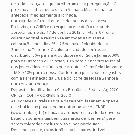
de todos os lugares que acolheram essa peregrinação. O
próximo acontecimento será a Semana Missionária que
antecede imediatamente a Jornada.
Para ajudar a fazer frente às despesas das Dioceses,
Prelazias, da CNBB e da Arquidiocese do Rio de Janeiro,
aprovamos, no dia 17 de abril de 2013 (cf. Ata nº 07), uma
coleta nacional, a realizar-se em todas as missas e
celebrações nos dias 25 e 26 de maio, Solenidade da
Santíssima Trindade. O valor arrecadado será assim
distribuído: 50% para a Arquidiocese do Rio de Janeiro; 30%
para as Dioceses e Prelazias; 10% para o encontro Mundial
dos Jovens Universitários que acontecerá em Belo Horizonte
– MG e 10% para a nossa Conferência para cobrir os gastos
com a Peregrinação da Cruz e do Ícone de Nossa Senhora.
Para enviar a doação:
Depósito identificado na Caixa Econômica Federal Ag: 2220
OP: 03 – CONTA CORRENTE: 200-0
As Dioceses e Prelazias que desejarem fazer envelopes e
distribuí-los ao povo, podem entrar no site da CNBB
(www.cnbb.org.br) e baixar o arquivo com a arte do envelope.
Estão disponíveis também duas artes de “Banners” para
serem colocados em lugar visível nas paróquias.
Deus lhes pague, caros irmãos, pela imprescindível