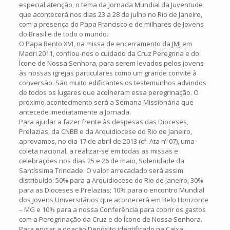
especial atenção, o tema da Jornada Mundial da Juventude
que acontecerá nos dias 23 a 28 de julho no Rio de Janeiro,
com a presença do Papa Francisco e de milhares de Jovens
do Brasil e de todo o mundo.
O Papa Bento XVI, na missa de encerramento da JMJ em
Madri 2011, confiou-nos o cuidado da Cruz Peregrina e do
Ícone de Nossa Senhora, para serem levados pelos jovens
às nossas igrejas particulares como um grande convite à
conversão. São muito edificantes os testemunhos advindos
de todos os lugares que acolheram essa peregrinação. O
próximo acontecimento será a Semana Missionária que
antecede imediatamente a Jornada.
Para ajudar a fazer frente às despesas das Dioceses,
Prelazias, da CNBB e da Arquidiocese do Rio de Janeiro,
aprovamos, no dia 17 de abril de 2013 (cf. Ata nº 07), uma
coleta nacional, a realizar-se em todas as missas e
celebrações nos dias 25 e 26 de maio, Solenidade da
Santíssima Trindade. O valor arrecadado será assim
distribuído: 50% para a Arquidiocese do Rio de Janeiro; 30%
para as Dioceses e Prelazias; 10% para o encontro Mundial
dos Jovens Universitários que acontecerá em Belo Horizonte
– MG e 10% para a nossa Conferência para cobrir os gastos
com a Peregrinação da Cruz e do Ícone de Nossa Senhora.
Para enviar a doação:Depósito identificado na Caixa