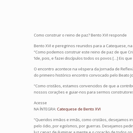
Como construir o reino de paz? Bento XVI responde
Bento XVI e peregrinos reunidos para a Catequese, na
“Como podemos construir este reino de paz de que Cri
‘Ide, pois, e fazei discípulos todos os povos […] Eis q
O encontro acontece na véspera da Jornada de Reflexã
do primeiro histórico encontro convocado pelo Beato J
“Como cristãos, estamos convencidos de que a contri
nossos corações e guiar-nos para sermos construtores 
Acesse
NA ÍNTEGRA:
Catequese de Bento XVI
“Queridos irmãos e irmãs, como cristãos, desejamos 
pelo ódio, por egoísmos, por guerras. Desejamos pedir
luz capaz de iluminar a mente e o coração de todos os 