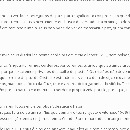
regrino da verdade, peregrinos da paz” para significar “o compromisso q
 não crentes, mas sinceramente em busca da verdade, na promoção do 
tá em caminho rumo a Deus não pode deixar de transmitir a paz, quem co
envia seus discípulos “como cordeiros em meio a lobos” (v. 3), sem bolsas, s
enta: ‘Enquanto formos cordeiros, venceremos, e, ainda que sejamos ci
 porque estaremos privados do auxílio do pastor’. Os cristãos não devem
ia que o reino de paz de Cristo se estende, mas com o dom de si, com o a
as, mas com a força da Cruz, que é a verdadeira garantia da vitória. E 
m para a paixão e o martírio, a perder a própria vida por Ele, para que, n
tornarem lobos entre os lobos”, destaca o Papa
ção, fala-se de um rei: “Eis que vem a ti o teu rei, justo e vitorioso” (v. 9
essurreição, entra em Jerusalém, a Cidade Santa, montado em um jument
de Deus. […] Jesus é o rei dos anawim, daqueles que têm o coração livre 