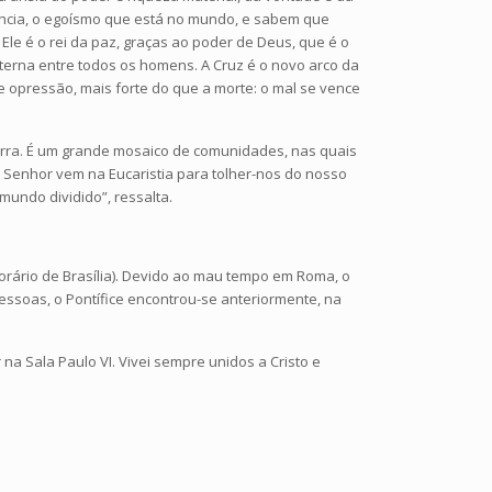
nância, o egoísmo que está no mundo, e sabem que
le é o rei da paz, graças ao poder de Deus, que é o
aterna entre todos os homens. A Cruz é o novo arco da
 e opressão, mais forte do que a morte: o mal se vence
erra. É um grande mosaico de comunidades, nas quais
“O Senhor vem na Eucaristia para tolher-nos do nosso
undo dividido”, ressalta.
orário de Brasília). Devido ao mau tempo em Roma, o
essoas, o Pontífice encontrou-se anteriormente, na
na Sala Paulo VI. Vivei sempre unidos a Cristo e