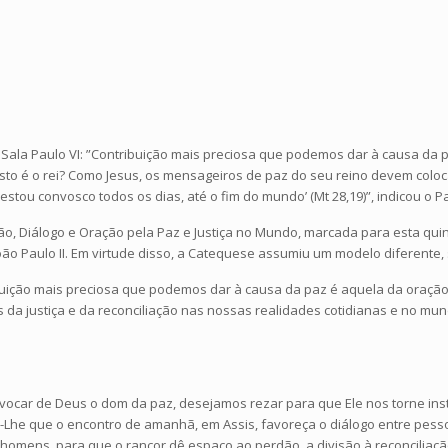
 Sala Paulo VI: ”Contribuição mais preciosa que podemos dar à causa da 
sto é o rei? Como Jesus, os mensageiros de paz do seu reino devem colo
ue estou convosco todos os dias, até o fim do mundo’ (Mt 28,19)”, indicou o
o, Diálogo e Oração pela Paz e Justiça no Mundo, marcada para esta quin
oão Paulo II. Em virtude disso, a Catequese assumiu um modelo diferente,
buição mais preciosa que podemos dar à causa da paz é aquela da oração
da justiça e da reconciliação nas nossas realidades cotidianas e no mund
invocar de Deus o dom da paz, desejamos rezar para que Ele nos torne 
-Lhe que o encontro de amanhã, em Assis, favoreça o diálogo entre pesso
homens, para que o rancor dê espaço ao perdão, a divisão à reconciliação,