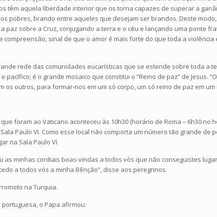
ntos têm aquela liberdade interior que os torna capazes de superar a ga
 os pobres, brando entre aqueles que desejam ser brandos. Deste modo, E
 a paz sobre a Cruz, conjugando a terra e o céu e lançando uma ponte fr
de compreensão, sinal de que o amor é mais forte do que toda a violência
rande rede das comunidades eucarísticas que se estende sobre toda a t
 e pacífico; é o grande mosaico que constitui o “Reino de paz” de Jesus. 
em os outros, para formar-nos em um só corpo, um só reino de paz em um m
s que foram ao Vaticano aconteceu às 10h30 (horário de Roma – 6h30 no h
a Sala Paulo VI. Como esse local não comporta um número tão grande de p
ar na Sala Paulo VI.
u as minhas cordiais boas-vindas a todos vós que não conseguistes lugar 
cedo a todos vós a minha Bênção”, disse aos peregrinos.
rromoto na Turquia.
a portuguesa, o Papa afirmou: