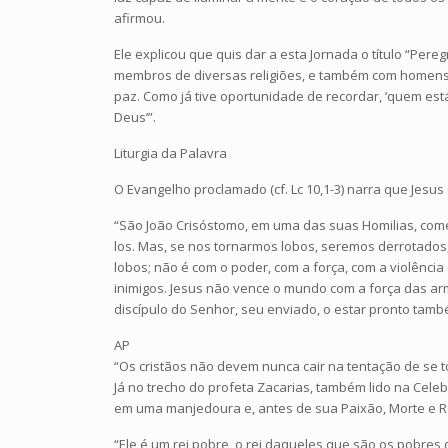
afirmou.
Ele explicou que quis dar a esta Jornada o título “Pe
membros de diversas religiões, e também com homens
paz. Como já tive oportunidade de recordar, ‘quem es
Deus’”.
Liturgia da Palavra
O Evangelho proclamado (cf. Lc 10,1-3) narra que Jesus 
“São João Crisóstomo, em uma das suas Homilias, com
los. Mas, se nos tornarmos lobos, seremos derrotados,
lobos; não é com o poder, com a força, com a violênc
inimigos. Jesus não vence o mundo com a força das arm
discípulo do Senhor, seu enviado, o estar pronto també
AP
“Os cristãos não devem nunca cair na tentação de se 
Já no trecho do profeta Zacarias, também lido na Celebra
em uma manjedoura e, antes de sua Paixão, Morte e R
“Ele é um rei pobre, o rei daqueles que são os pobres 