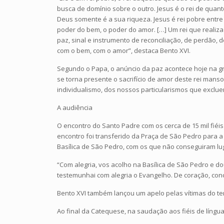
busca de domínio sobre o outro. Jesus é o rei de qua
Deus somente é a sua riqueza. Jesus é rei pobre entre
poder do bem, o poder do amor. […] Um rei que realiza
paz, sinal e instrumento de reconciliação, de perdão, 
com o bem, com o amor”, destaca Bento XVI.
Segundo o Papa, o anúncio da paz acontece hoje na g
se torna presente o sacrifício de amor deste rei manso
individualismo, dos nossos particularismos que exclu
A audiência
O encontro do Santo Padre com os cerca de 15 mil fiéi
encontro foi transferido da Praça de São Pedro para 
Basílica de São Pedro, com os que não conseguiram lug
“Com alegria, vos acolho na Basílica de São Pedro e do
testemunhai com alegria o Evangelho. De coração, con
Bento XVI também lançou um apelo pelas vítimas do te
Ao final da Catequese, na saudação aos fiéis de língu