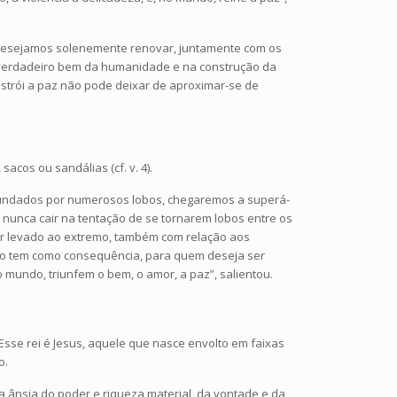
ue desejamos solenemente renovar, juntamente com os
verdadeiro bem da humanidade e na construção da
nstrói a paz não pode deixar de aproximar-se de
acos ou sandálias (cf. v. 4).
rcundados por numerosos lobos, chegaremos a superá-
 nunca cair na tentação de se tornarem lobos entre os
mor levado ao extremo, também com relação aos
isso tem como consequência, para quem deseja ser
o mundo, triunfem o bem, o amor, a paz”, salientou.
). Esse rei é Jesus, aquele que nasce envolto em faixas
o.
da ânsia do poder e riqueza material, da vontade e da