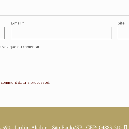
E-mail
*
Site
a vez que eu comentar.
 comment data is processed
.
590 - Jardim Aladim - São Paulo/SP . CEP: 04883-210