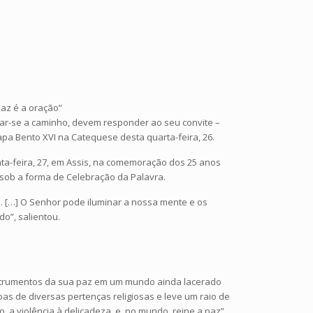
paz é a oração”
car-se a caminho, devem responder ao seu convite –
 Papa Bento XVI na Catequese desta quarta-feira, 26.
ta-feira, 27, em Assis, na comemoração dos 25 anos
 sob a forma de Celebração da Palavra.
. […] O Senhor pode iluminar a nossa mente e os
o”, salientou.
instrumentos da sua paz em um mundo ainda lacerado
as de diversas pertenças religiosas e leve um raio de
 a violência à delicadeza, e, no mundo, reine a paz”,