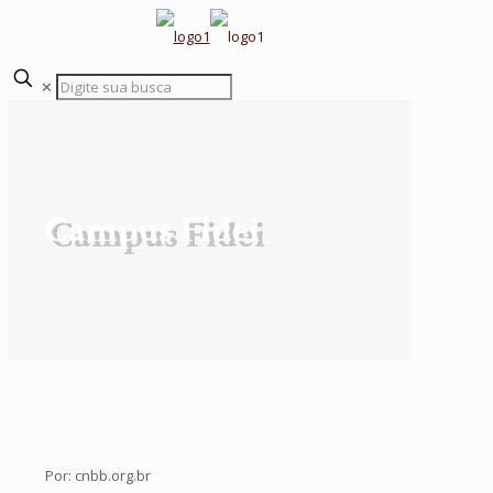
✕
Campus Fidei
Por: cnbb.org.br