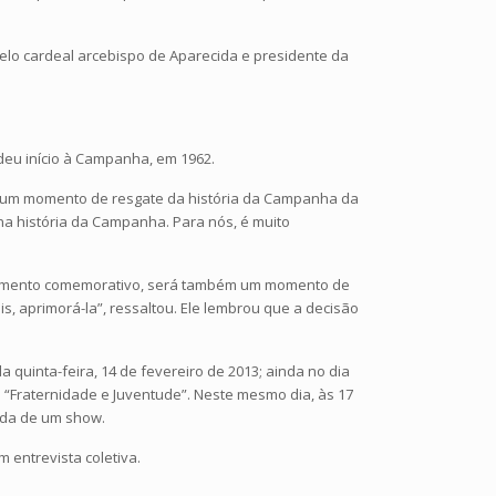
pelo cardeal arcebispo de Aparecida e presidente da
deu início à Campanha, em 1962.
erá um momento de resgate da história da Campanha da
a história da Campanha. Para nós, é muito
m momento comemorativo, será também um momento de
, aprimorá-la”, ressaltou. Ele lembrou que a decisão
a quinta-feira, 14 de fevereiro de 2013; ainda no dia
– “Fraternidade e Juventude”. Neste mesmo dia, às 17
uida de um show.
m entrevista coletiva.