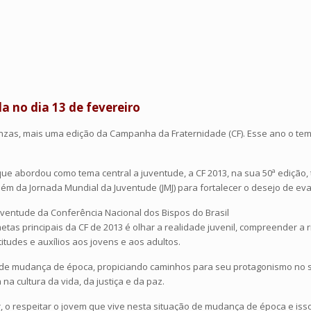
 no dia 13 de fevereiro
Cinzas, mais uma edição da Campanha da Fraternidade (CF). Esse ano o tem
e abordou como tema central a juventude, a CF 2013, na sua 50ª edição, 
ém da Jornada Mundial da Juventude (JMJ) para fortalecer o desejo de ev
uventude da Conferência Nacional dos Bispos do Brasil
tas principais da CF de 2013 é olhar a realidade juvenil, compreender a 
udes e auxílios aos jovens e aos adultos.
o de mudança de época, propiciando caminhos para seu protagonismo no se
 cultura da vida, da justiça e da paz.
zar, o respeitar o jovem que vive nesta situação de mudança de época e i