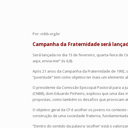
Por: cnbb.org.br
Campanha da Fraternidade será lançada
Será lançada no dia 13 de fevereiro, quarta-feira de 
aqui, envia-me!” (Is 6,8).
Após 21 anos da Campanha da Fraternidade de 1992, qu
“juventude” tem como objetivo ter mais um elemento al
O presidente da Comissão Episcopal Pastoral para a J
(CNBB), dom Eduardo Pinheiro, explicou que uma das me
propostas, como também os desafios que provocam atit
O objetivo geral da CF é acolher os jovens no context
construção de uma sociedade fraterna, fundamentada na
“Dentro do sentido da palavra ‘acolher’ está o valori