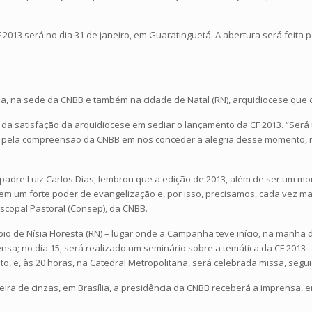
 2013 será no dia 31 de janeiro, em Guaratinguetá. A abertura será feita 
a, na sede da CNBB e também na cidade de Natal (RN), arquidiocese que 
ou da satisfação da arquidiocese em sediar o lançamento da CF 2013. “S
es pela compreensão da CNBB em nos conceder a alegria desse momento, n
 padre Luiz Carlos Dias, lembrou que a edição de 2013, além de ser u
 um forte poder de evangelização e, por isso, precisamos, cada vez mais
scopal Pastoral (Consep), da CNBB.
pio de Nísia Floresta (RN) – lugar onde a Campanha teve início, na manhã d
ensa; no dia 15, será realizado um seminário sobre a temática da CF 2013 
to, e, às 20 horas, na Catedral Metropolitana, será celebrada missa, seg
eira de cinzas, em Brasília, a presidência da CNBB receberá a imprensa, e