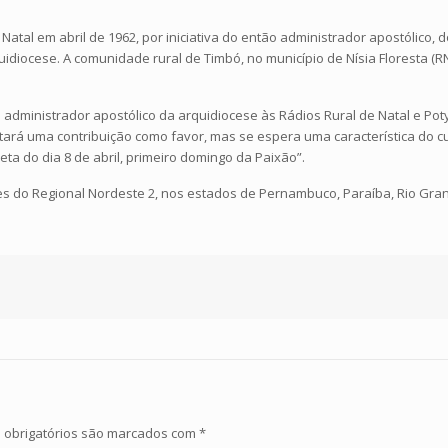
atal em abril de 1962, por iniciativa do então administrador apostólico,
uidiocese. A comunidade rural de Timbó, no município de Nísia Floresta (R
 administrador apostólico da arquidiocese às Rádios Rural de Natal e Poty
tará uma contribuição como favor, mas se espera uma característica do c
a do dia 8 de abril, primeiro domingo da Paixão”.
eses do Regional Nordeste 2, nos estados de Pernambuco, Paraíba, Rio Gra
obrigatórios são marcados com
*