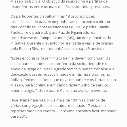
Missão na Bolívia. O objetivo da reunião foi a partilha de
experiências entre os mais de 40 missionários presentes.
Os participantes trabalham nas 18 circunscrições
eclesiásticas do país. Acompanharam o encontro o diretor
das Pontifícias Obras Missionárias (POM), o padre Camilo
Pauletti, e o padre Ubajara Paz de Figueiredo, da
arquidiocese de Campo Grande (MS), um dos pioneiros da
iniciativa. Durante o evento, foi realizada a vigília de oração
pela Paz na Síria, em comunhão com o papa Francisco.
“Estes encontros fazem muito bem e devem continuar. Os
missionários sentem a importância da solidariedade e o
apoio da Igreja do Brasil. Agradecemos o bonito trabalho e a
dedicação desses nossos irmãos e irmãs missionários na
Bolívia. Pedimos a Deus que os acompanhe e os fortaleça na
Missão, para continuarem dando testemunho de serviço,
amor e alegria”, disse padre Camilo ao avaliar o evento.
Hoje, trabalham na Bolívia mais de 100 missionários de
várias congregações e institutos, dos quais 17 estavam
representados no evento. O próximo encontro ficou marcado
para 2015.