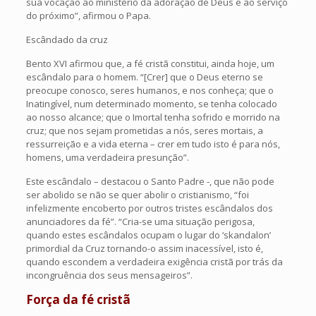
sua vocação ao ministério da adoração de Deus e ao serviço
do próximo”, afirmou o Papa.
Escândado da cruz
Bento XVI afirmou que, a fé cristã constitui, ainda hoje, um
escândalo para o homem. “[Crer] que o Deus eterno se
preocupe conosco, seres humanos, e nos conheça; que o
Inatingível, num determinado momento, se tenha colocado
ao nosso alcance; que o Imortal tenha sofrido e morrido na
cruz; que nos sejam prometidas a nós, seres mortais, a
ressurreição e a vida eterna – crer em tudo isto é para nós,
homens, uma verdadeira presunção”.
Este escândalo – destacou o Santo Padre -, que não pode
ser abolido se não se quer abolir o cristianismo, “foi
infelizmente encoberto por outros tristes escândalos dos
anunciadores da fé”. “Cria-se uma situação perigosa,
quando estes escândalos ocupam o lugar do ‘skandalon’
primordial da Cruz tornando-o assim inacessível, isto é,
quando escondem a verdadeira exigência cristã por trás da
incongruência dos seus mensageiros”.
Força da fé cristã