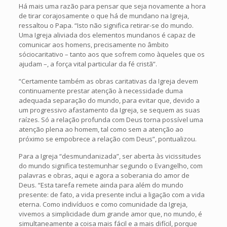
Há mais uma razão para pensar que seja novamente a hora
de tirar corajosamente o que há de mundano na Igreja,
ressaltou o Papa. “Isto não significa retirar-se do mundo.
Uma Igreja aliviada dos elementos mundanos é capaz de
comunicar aos homens, precisamente no âmbito
sóciocaritativo – tanto aos que sofrem como àqueles que os
ajudam –, a força vital particular da fé cristã”.
“Certamente também as obras caritativas da Igreja devem
continuamente prestar atenção à necessidade duma
adequada separação do mundo, para evitar que, devido a
um progressivo afastamento da Igreja, se sequem as suas
raízes. Só a relação profunda com Deus torna possível uma
atenção plena ao homem, tal como sem a atenção ao
próximo se empobrece a relação com Deus”, pontualizou.
Para a Igreja “desmundanizada”, ser aberta às vicissitudes
do mundo significa testemunhar segundo o Evangelho, com
palavras e obras, aqui e agora a soberania do amor de
Deus. “Esta tarefa remete ainda para além do mundo
presente: de fato, a vida presente inclui a ligação com a vida
eterna. Como indivíduos e como comunidade da Igreja,
vivemos a simplicidade dum grande amor que, no mundo, é
simultaneamente a coisa mais fácil e a mais difícil, porque