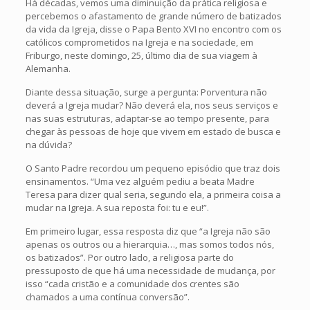
Há décadas, vemos uma diminuição da prática religiosa e
percebemos o afastamento de grande número de batizados
da vida da Igreja, disse o Papa Bento XVI no encontro com os
católicos comprometidos na Igreja e na sociedade, em
Friburgo, neste domingo, 25, último dia de sua viagem à
Alemanha.
Diante dessa situação, surge a pergunta: Porventura não
deverá a Igreja mudar? Não deverá ela, nos seus serviços e
nas suas estruturas, adaptar-se ao tempo presente, para
chegar às pessoas de hoje que vivem em estado de busca e
na dúvida?
O Santo Padre recordou um pequeno episódio que traz dois
ensinamentos. “Uma vez alguém pediu a beata Madre
Teresa para dizer qual seria, segundo ela, a primeira coisa a
mudar na Igreja. A sua reposta foi: tu e eu!”.
Em primeiro lugar, essa resposta diz que “a Igreja não são
apenas os outros ou a hierarquia…, mas somos todos nós,
os batizados”. Por outro lado, a religiosa parte do
pressuposto de que há uma necessidade de mudança, por
isso “cada cristão e a comunidade dos crentes são
chamados a uma contínua conversão”.