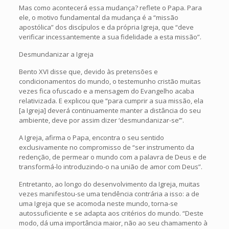
Mas como acontecerá essa mudança? reflete o Papa. Para
ele, o motivo fundamental da mudança é a “missão
apostólica” dos discípulos e da própria Igreja, que “deve
verificar incessantemente a sua fidelidade a esta missão”.
Desmundanizar a Igreja
Bento XVI disse que, devido às pretensões e
condicionamentos do mundo, o testemunho cristão muitas
vezes fica ofuscado e a mensagem do Evangelho acaba
relativizada. E explicou que “para cumprir a sua missão, ela
[a Igreja] deverá continuamente manter a distância do seu
ambiente, deve por assim dizer ‘desmundanizar-se’”.
A Igreja, afirma o Papa, encontra o seu sentido
exclusivamente no compromisso de “ser instrumento da
redenção, de permear o mundo com a palavra de Deus e de
transformá-lo introduzindo-o na união de amor com Deus”.
Entretanto, ao longo do desenvolvimento da Igreja, muitas
vezes manifestou-se uma tendência contrária a isso: a de
uma Igreja que se acomoda neste mundo, torna-se
autossuficiente e se adapta aos critérios do mundo. “Deste
modo, dá uma importância maior, não ao seu chamamento à