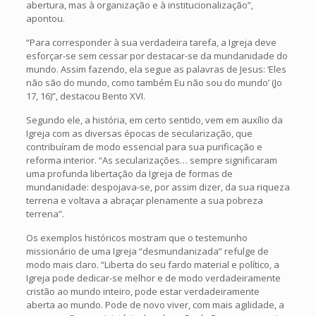
abertura, mas à organização e à institucionalização”,
apontou.
“Para corresponder à sua verdadeira tarefa, a Igreja deve
esforçar-se sem cessar por destacar-se da mundanidade do
mundo. Assim fazendo, ela segue as palavras de Jesus: ‘Eles
não são do mundo, como também Eu não sou do mundo’ (Jo
17, 16)”, destacou Bento XVI.
Segundo ele, a história, em certo sentido, vem em auxílio da
Igreja com as diversas épocas de secularização, que
contribuíram de modo essencial para sua purificação e
reforma interior. “As secularizações… sempre significaram
uma profunda libertação da Igreja de formas de
mundanidade: despojava-se, por assim dizer, da sua riqueza
terrena e voltava a abraçar plenamente a sua pobreza
terrena”.
Os exemplos históricos mostram que o testemunho
missionário de uma Igreja “desmundanizada” refulge de
modo mais claro. “Liberta do seu fardo material e político, a
Igreja pode dedicar-se melhor e de modo verdadeiramente
cristão ao mundo inteiro, pode estar verdadeiramente
aberta ao mundo. Pode de novo viver, com mais agilidade, a