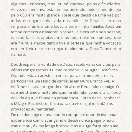
algumas Senhoras, mas eu só chorava, pelas dificuldades.
As vezes pensava estar enlouquecendo, pois o meu desejo
pelo CÉU era muito grande. Foi aí que decidi de uma vez por
todas entregar minha vida nas mãos de Deus e ser uma
religiosa, mas era uma loucura para minha família. Após um
tempo comecei a namorar, o rapaz , ele era uma boa pessoa,
nossas famílias apoiavam, mas toda noite eu sonhava que
era freira, e nesse tempo tive a certeza que minha vocação
era ser freira e me entregar totalmente a Deus.Terminei o
namoro.
Decidi esperar a vontade de Deus, recebi vário convites para
várias congregações. Eu não conhecia o Milagre Eucarístico.
Quando estava prestes a entrar para um mosteiro resolvi
participar de um retiro de carnaval em Ouro Branco –AL. A
Irmã Inez estava pregando e foi aí que Deus falou comigo. O
que me chamou muito atenção foi ela falar como era o modo
de vida aqui , e falava da providencia . Então decidi conhecer
o Milagre Eucarístico , ficou para eu vir em julho, então as
provações aumentaram.
Em um domingo estava dando catequese quando tive uma
experiência com o Evangelho e decidi nunca pagar o mau
com o mau , é uma longa historia mas o auge foi quando me
deparei com meu pai com uma faca na mão então passou