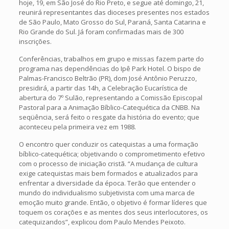
hoje, 19, em São José do Rio Preto, e segue até domingo, 21,
reunirá representantes das dioceses presentes nos estados
de São Paulo, Mato Grosso do Sul, Paraná, Santa Catarina e
Rio Grande do Sul. Já foram confirmadas mais de 300
inscrições.
Conferências, trabalhos em grupo e missas fazem parte do
programa nas dependências do Ipê Park Hotel. O bispo de
Palmas-Francisco Beltrão (PR), dom José Antônio Peruzzo,
presidirá, a partir das 14h, a Celebração Eucarística de
abertura do 7º Sulão, representando a Comissão Episcopal
Pastoral para a Animação Bíblico-Catequética da CNBB. Na
seqüência, será feito o resgate da história do evento; que
aconteceu pela primeira vez em 1988.
O encontro quer conduzir os catequistas a uma formação
bíblico-catequética; objetivando o comprometimento efetivo
com o processo de iniciação cristã. “A mudança de cultura
exige catequistas mais bem formados e atualizados para
enfrentar a diversidade da época. Terão que entender o
mundo do individualismo subjetivista com uma marca de
emoção muito grande. Então, o objetivo é formar líderes que
toquem os corações e as mentes dos seus interlocutores, os
catequizandos”, explicou dom Paulo Mendes Peixoto.