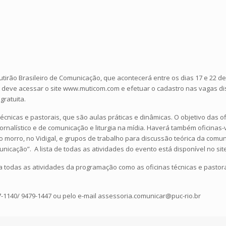
utirão Brasileiro de Comunicação, que acontecerá entre os dias 17 e 22 de 
ento, deve acessar o site www.muticom.com e efetuar o cadastro nas vagas d
gratuita.
écnicas e pastorais, que são aulas práticas e dinâmicas. O objetivo das o
rnalístico e de comunicação e liturgia na mídia. Haverá também oficinas-
o morro, no Vidigal, e grupos de trabalho para discussão teórica da comun
nicação”. A lista de todas as atividades do evento está disponível no sit
a todas as atividades da programação como as oficinas técnicas e pastorai
-1140/ 9479-1447 ou pelo e-mail assessoria.comunicar@puc-rio.br