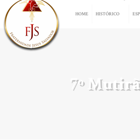
HOME
HISTÓRICO
ES
7º Mutirã