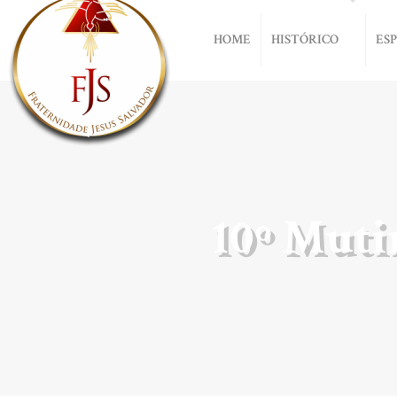
HOME
HISTÓRICO
ES
10º Muti