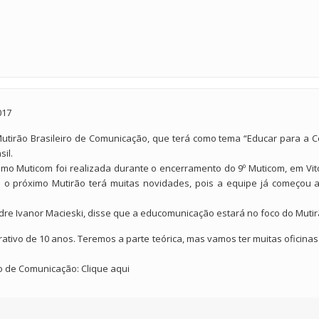
017
 Mutirão Brasileiro de Comunicação, que terá como tema “Educar para a 
il.
o Muticom foi realizada durante o encerramento do 9º Muticom, em Vitó
e o próximo Mutirão terá muitas novidades, pois a equipe já começou a
dre Ivanor Macieski, disse que a educomunicação estará no foco do Muti
ativo de 10 anos. Teremos a parte teórica, mas vamos ter muitas oficina
iro de Comunicação:
Clique aqui