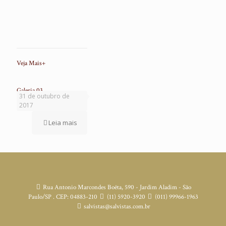
Veja Mais+
Galeria 03
31 de outubro de
2017
Leia mais
Rua Antonio Marcondes Boêta, 590 - Jardim Aladim - São
Paulo/SP . CEP: 04883-210
(11) 5920-3920
(011) 99966-1963
salvistas@salvistas.com.br