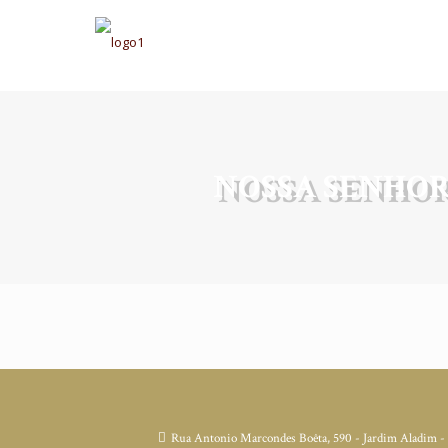
NOSSA SENHOR
Rua Antonio Marcondes Boêta, 590 - Jardim Aladim -